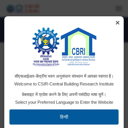
×
AcSIR प्रवेश सूचना : अगस्त 2021 और
जनवरी 2022 सत्रों के लिए
You are here:
सीएसआईआर-केंद्रीय भवन अनुसंधान संस्थान में आपका स्वागत है।
Welcome to CSIR-Central Building Research Institute
वेबसाइट में प्रवेश करने के लिए अपनी पसंदीदा भाषा चुनें।
Select your Preferred Language to Enter the Website
हिन्दी