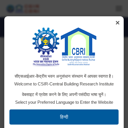
×
ई-जर्नल्स
You are here:
A. NKRC (CSIR- NISCAIR) के माध्यम से
सीएसआईआर-केंद्रीय भवन अनुसंधान संस्थान में आपका स्वागत है।
Welcome to CSIR-Central Building Research Institute
संपर्क
प्रकाशक
वेबसाइट में प्रवेश करने के लिए अपनी पसंदीदा भाषा चुनें।
जे-गेट
Select your Preferred Language to Enter the Website
हिन्दी
ASCE (अमेरिकन सोसाइटी ऑफ
सिविल इंजीनियर्स)