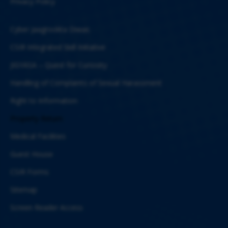
Privacy Policy
Cyber Jaagrookta Diwas
CSIR Integrated Skill Initiative
JIGYASA – Quest for Curiosity
Handling of Complaints of Sexual Harassment
Right to Information
Property Return
Medical Facilities
Guest House
CSIR Forms
Sitemap
Screen Reader Access