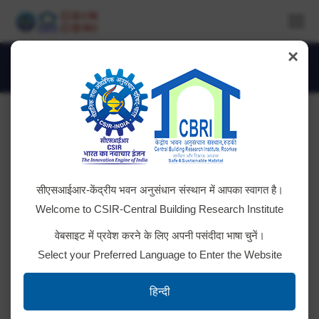
×
प्रतीक चिन्ह
You are here:
सीएसआईआर लोगो
सीएसआईआर-केंद्रीय भवन अनुसंधान संस्थान में आपका स्वागत है।
Welcome to CSIR-Central Building Research Institute
वेबसाइट में प्रवेश करने के लिए अपनी पसंदीदा भाषा चुनें।
सीएसआईआर-सीबीआरआई लोगो
Select your Preferred Language to Enter the Website
हिन्दी
सीएसआईआर और सीएसआईआर-सीबीआरआई का लोगो