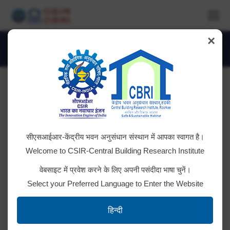
×
मेरी योजना
You are here:
यहाँ क्लिक करें
सीएसआईआर-केंद्रीय भवन अनुसंधान संस्थान में आपका स्वागत है।
Welcome to CSIR-Central Building Research Institute
Author:
Editorial Team
वेबसाइट में प्रवेश करने के लिए अपनी पसंदीदा भाषा चुनें।
Select your Preferred Language to Enter the Website
हिन्दी