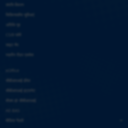
संपत्ति विवरण
चिकित्सकीय सुविधाएं
अतिथि गृह
CSIR फॉर्म
साइट मैप
स्क्रीन रीडर एक्सेस
eOffice
सीबीआरआई ईमेल
सीबीआरआई इंट्रानेट
मौसम @ सीबीआरआई
AE-BAS
मीडिया गैलरी