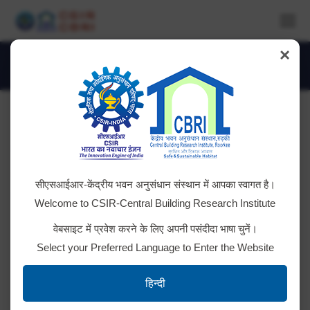
×
निविदा
You are here:
सीएसआईआर-सीबीआरआई का जीएसटीएन:
05AAATC2716R1ZL
(जीएसटी प्रमाणपत्र
सीएसआईआर-केंद्रीय भवन अनुसंधान संस्थान में आपका स्वागत है।
देखने के लिए क्लिक करें)
Welcome to CSIR-Central Building Research Institute
CSIR-CBRI EMD/BG जमा करने के लिए RTGS बैंक विवरण
वेबसाइट में प्रवेश करने के लिए अपनी पसंदीदा भाषा चुनें।
Select your Preferred Language to Enter the Website
मैनुअल टेंडरिंग से ई-प्रोक्योरमेंट पर स्विच करना
हिन्दी
अनुबंध की सामान्य शर्तें (GCC) और बोली लगाने वालों के लिए निर्देश (ITB)