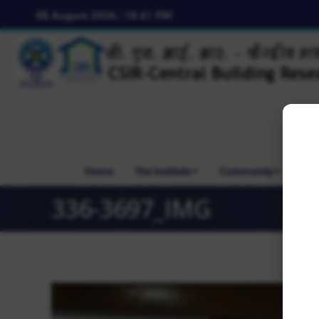
08 August 2026 | 18:41 PM
Home
The Institute
Community
R&
336-3697_IMG