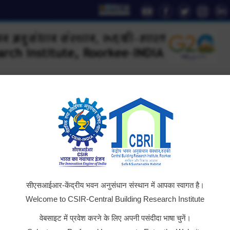
YouTube
Facebook
Twitter
Instag
Li
page
page
page
page
pa
opens
opens
opens
opens
op
in
in
in
in
in
new
new
new
new
n
window
window
window
window
wi
D
Technology
AcSIR
Institute Relations
Outreac
सीएसआईआर-केंद्रीय भवन अनुसंधान संस्थान में आपका स्वागत है।
Welcome to CSIR-Central Building Research Institute
वेबसाइट में प्रवेश करने के लिए अपनी पसंदीदा भाषा चुनें।