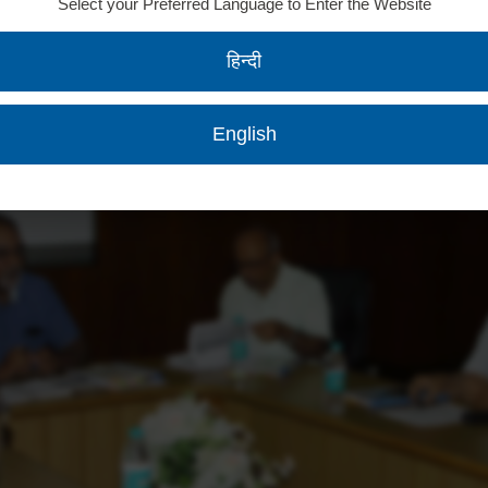
Select your Preferred Language to Enter the Website
हिन्दी
English