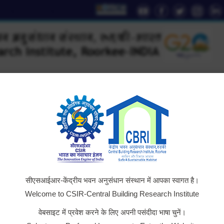
YouTube
Facebook
Twitter
Instag
Li
page
page
page
page
pa
opens
opens
opens
opens
op
in
in
in
in
in
new
new
new
new
n
window
window
window
window
wi
D
Technology
AcSIR
Institute Relations
Outreac
सीएसआईआर-केंद्रीय भवन अनुसंधान संस्थान में आपका स्वागत है।
Welcome to CSIR-Central Building Research Institute
वेबसाइट में प्रवेश करने के लिए अपनी पसंदीदा भाषा चुनें।