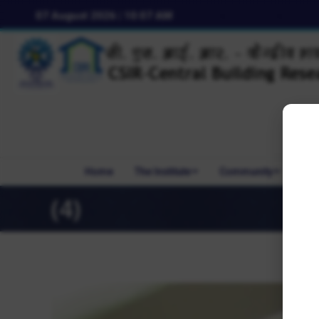
07 August 2026 | 10:07 AM
Home
The Institute
Community
R&
(4)