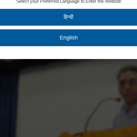
Select your Preferred Language to Enter the Website
हिन्दी
English