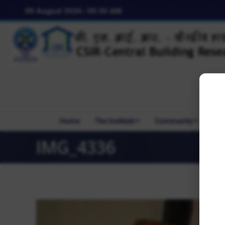
09 August 2026 | 00:34 AM
Home
The Institute
Community
R&
IMG_4336