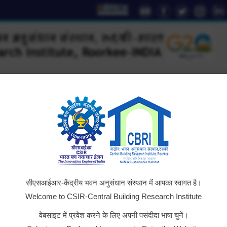
YouTube
Facebook
Twitter
Instag
Li
page
page
page
page
pa
opens
opens
opens
opens
op
in
in
in
in
in
new
new
new
new
n
window
window
window
window
wi
D
Technology
AcSIR
Institute Relations
Outreac
सीएसआईआर-केंद्रीय भवन अनुसंधान संस्थान में आपका स्वागत है।
Welcome to CSIR-Central Building Research Institute
वेबसाइट में प्रवेश करने के लिए अपनी पसंदीदा भाषा चुनें।