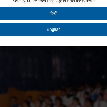
Select your Preferred Language to Enter the Website
हिन्दी
English