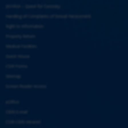
JIGYASA – Quest for Curiosity
Handling of Complaints of Sexual Harassment
Right to Information
Property Return
Medical Facilities
Guest House
CSIR Forms
Sitemap
Screen Reader Access
eOffice
CBRI E-mail
CSIR-CBRI Intranet