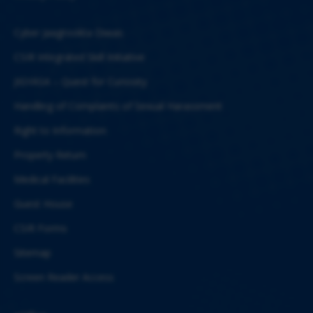
Cyber Jaagrookta Diwas
CSIR Integrated Skill Initiative
JIGYASA – Quest for Curiosity
Handling of Complaints of Sexual Harassment
Right to Information
Property Return
Medical Facilities
Guest House
CSIR Forms
Sitemap
Screen Reader Access