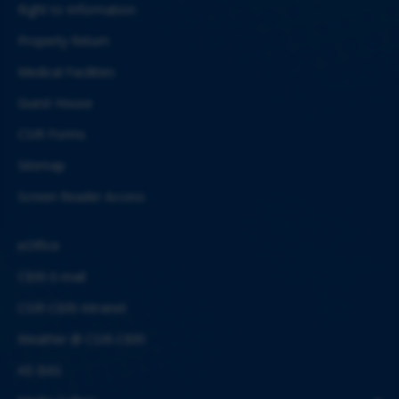
Right to Information
Property Return
Medical Facilities
Guest House
CSIR Forms
Sitemap
Screen Reader Access
eOffice
CBRI E-mail
CSIR-CBRI Intranet
Weather @ CSIR-CBRI
AE-BAS