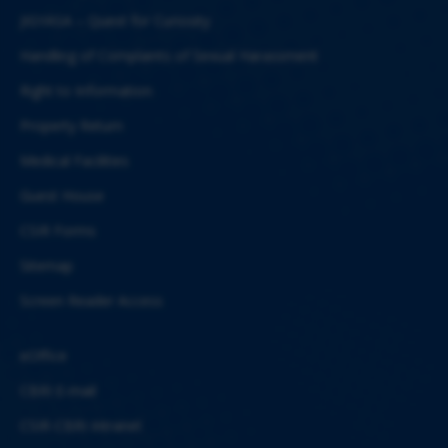
JIGYASA – Quest for Curiosity
Handling of Complaints of Sexual Harassment
Right to Information
Property Return
Medical Facilities
Guest House
CSIR Forms
Sitemap
Screen Reader Access
eOffice
CBRI E-mail
CSIR-CBRI Intranet