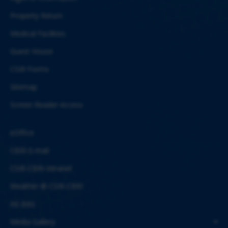
Property Return
Medical Facilities
Guest House
CSIR Forms
Sitemap
Screen Reader Access
eOffice
CBRI E-mail
CSIR-CBRI Intranet
Weather @ CSIR-CBRI
AE-BAS
Media Gallery