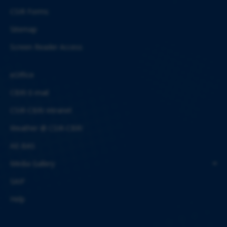
CSIR Forms
Sitemap
Screen Reader Access
eOffice
CBRI E-mail
CSIR-CBRI Intranet
Weather @ CSIR-CBRI
AE-BAS
Media Gallery
SAIF
Help