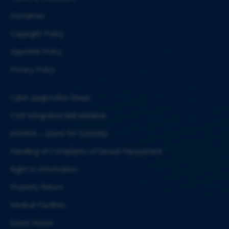
Disclaimer
Copyright Policy
Hyperlink Policy
Privacy Policy
Cyber Jaagrookta Diwas
CSIR Integrated Skill Initiative
JIGYASA – Quest for Curiosity
Handling of Complaints of Sexual Harassment
Right to Information
Property Return
Medical Facilities
Guest House