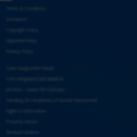
Terms & Conditions
Disclaimer
Copyright Policy
Hyperlink Policy
Privacy Policy
Cyber Jaagrookta Diwas
CSIR Integrated Skill Initiative
JIGYASA – Quest for Curiosity
Handling of Complaints of Sexual Harassment
Right to Information
Property Return
Medical Facilities