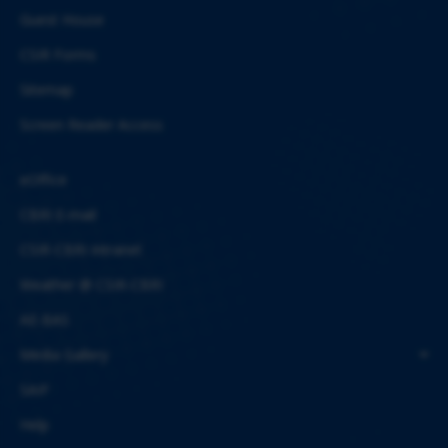
Guest House
CSIR Forms
Sitemap
Screen Reader Access
eOffice
CBRI E-mail
CSIR-CBRI Intranet
Weather @ CSIR-CBRI
AE-BAS
Media Gallery
SAIF
Help