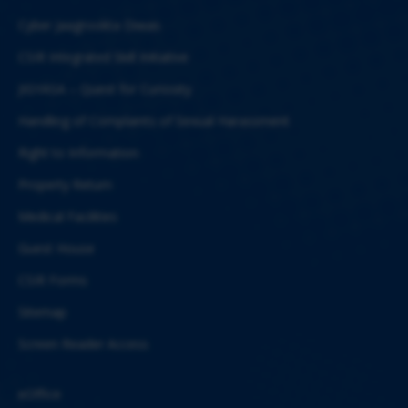
Cyber Jaagrookta Diwas
CSIR Integrated Skill Initiative
JIGYASA – Quest for Curiosity
Handling of Complaints of Sexual Harassment
Right to Information
Property Return
Medical Facilities
Guest House
CSIR Forms
Sitemap
Screen Reader Access
eOffice