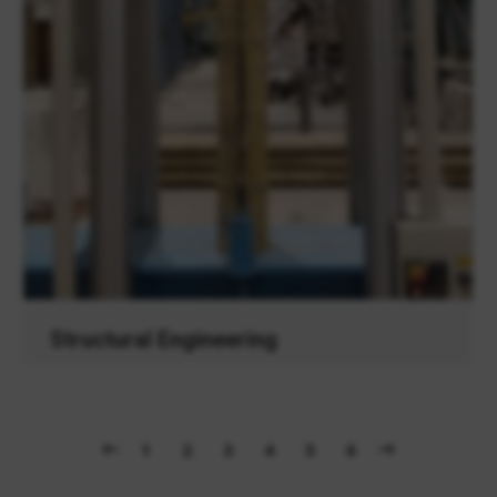
Structural Engineering
1
2
3
4
5
6