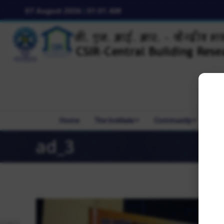
07 August 2026 | 01:01 AM
Home
The Institute
Community
R&
ad_3