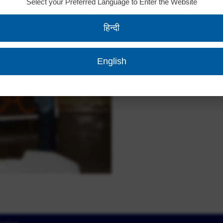
Select your Preferred Language to Enter the Website
हिन्दी
English