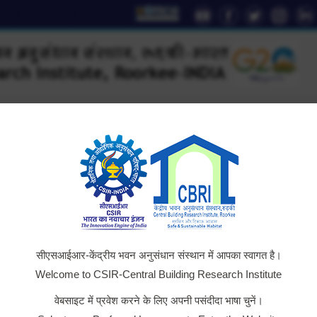
YouTube
Facebook
Twitter
Instag
Li
page
page
page
page
pa
opens
opens
opens
opens
op
in
in
in
in
in
new
new
new
new
n
window
window
window
window
wi
D
Technology
AcSIR
Institute Relations
Outreac
सीएसआईआर-केंद्रीय भवन अनुसंधान संस्थान में आपका स्वागत है।
Welcome to CSIR-Central Building Research Institute
वेबसाइट में प्रवेश करने के लिए अपनी पसंदीदा भाषा चुनें।