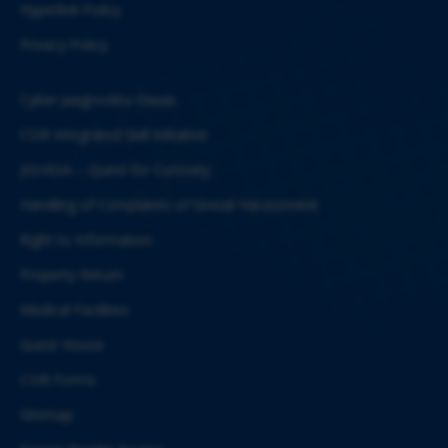
Hyperlink Policy
Privacy Policy
Cyber Jaagrookta Diwas
CSIR Integrated Skill Initiative
JIGYASA – Quest for Curiosity
Handling of Complaints of Sexual Harassment
Right to Information
Property Return
Medical Facilities
Guest House
CSIR Forms
Sitemap