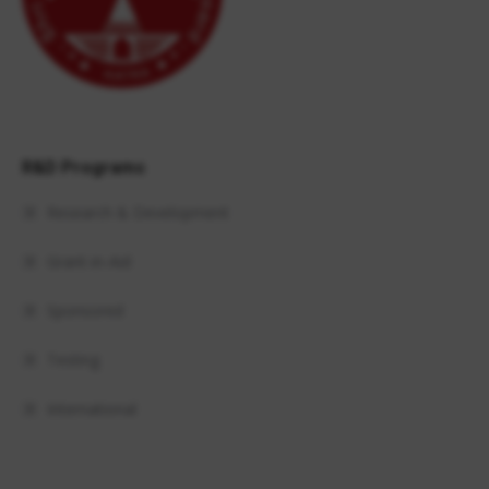
R&D Programs
Research & Development
Grant-in-Aid
Sponsored
Testing
International