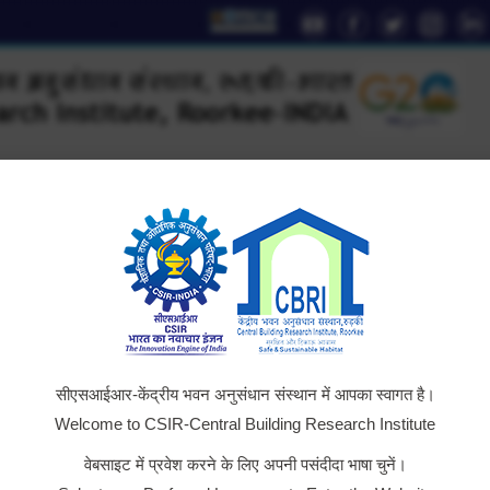
YouTube
Facebook
Twitter
Instag
Li
page
page
page
page
pa
opens
opens
opens
opens
op
in
in
in
in
in
new
new
new
new
n
window
window
window
window
wi
D
Technology
AcSIR
Institute Relations
Outreac
सीएसआईआर-केंद्रीय भवन अनुसंधान संस्थान में आपका स्वागत है।
Welcome to CSIR-Central Building Research Institute
वेबसाइट में प्रवेश करने के लिए अपनी पसंदीदा भाषा चुनें।