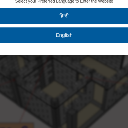
Select your Preferred Language to Enter the Website
हिन्दी
English