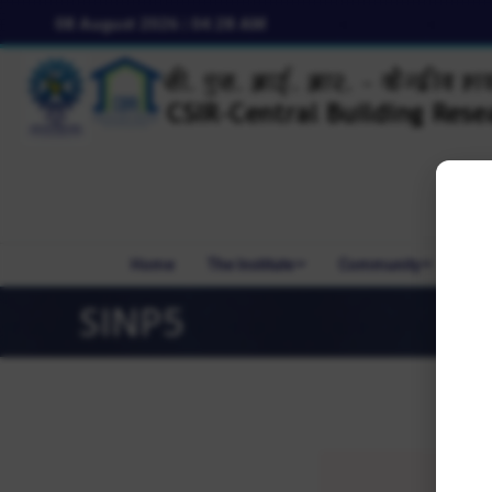
08 August 2026 | 04:28 AM
Home
The Institute
Community
R&
SINP5