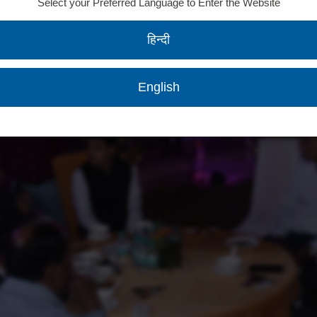
Select your Preferred Language to Enter the Website
हिन्दी
English