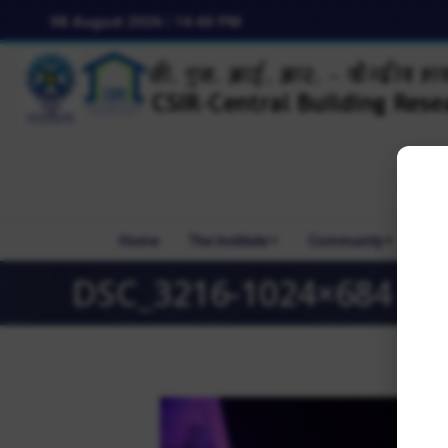
08 August 2026 | 14:40 PM
Home
The Institute
Community
R&
DSC_3216-1024×684