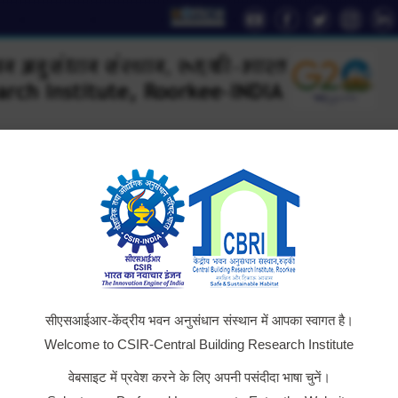
YouTube
Facebook
Twitter
Instag
Li
page
page
page
page
pa
opens
opens
opens
opens
op
in
in
in
in
in
new
new
new
new
n
window
window
window
window
wi
D
Technology
AcSIR
Institute Relations
Outreac
सीएसआईआर-केंद्रीय भवन अनुसंधान संस्थान में आपका स्वागत है।
Welcome to CSIR-Central Building Research Institute
वेबसाइट में प्रवेश करने के लिए अपनी पसंदीदा भाषा चुनें।