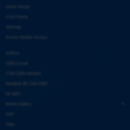
Guest House
CSIR Forms
Sitemap
Screen Reader Access
eOffice
CBRI E-mail
CSIR-CBRI Intranet
Weather @ CSIR-CBRI
AE-BAS
Media Gallery
SAIF
Help