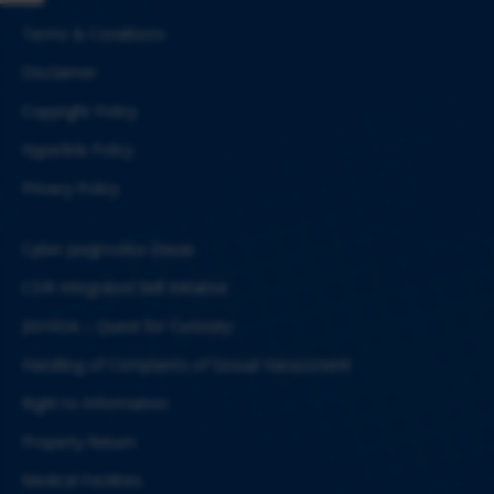
Terms & Conditions
Disclaimer
Copyright Policy
Hyperlink Policy
Privacy Policy
Cyber Jaagrookta Diwas
CSIR Integrated Skill Initiative
JIGYASA – Quest for Curiosity
Handling of Complaints of Sexual Harassment
Right to Information
Property Return
Medical Facilities