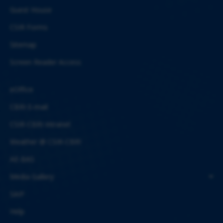
Guest House
CSIR Forms
Sitemap
Screen Reader Access
eOffice
CBRI E-mail
CSIR-CBRI Intranet
Weather @ CSIR-CBRI
AE-BAS
Media Gallery
SAIF
Help