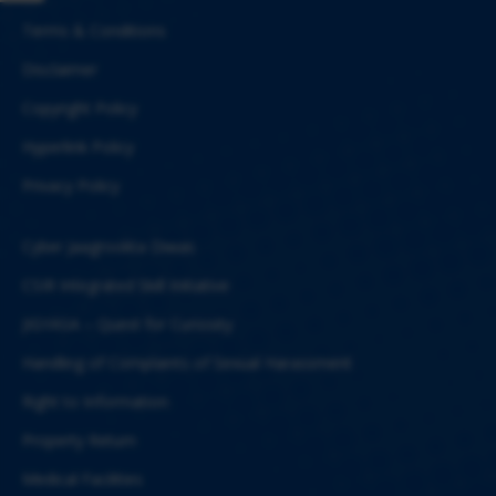
Terms & Conditions
Disclaimer
Copyright Policy
Hyperlink Policy
Privacy Policy
Cyber Jaagrookta Diwas
CSIR Integrated Skill Initiative
JIGYASA – Quest for Curiosity
Handling of Complaints of Sexual Harassment
Right to Information
Property Return
Medical Facilities