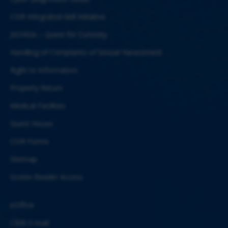
CSIR Integrated Skill Initiative
JIGYASA – Quest for Curiosity
Handling of Complaints of Sexual Harassment
Right to Information
Property Return
Medical Facilities
Guest House
CSIR Forms
Sitemap
Screen Reader Access
eOffice
CBRI E-mail