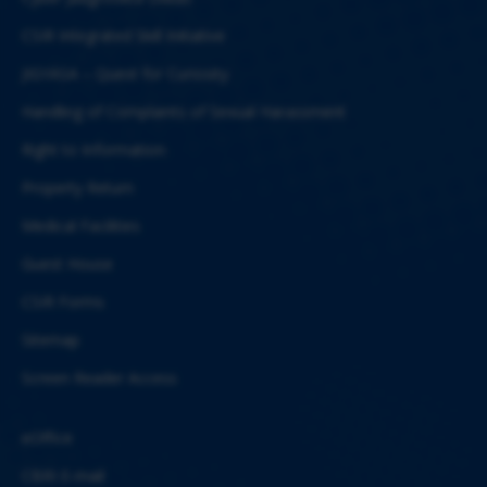
CSIR Integrated Skill Initiative
JIGYASA – Quest for Curiosity
Handling of Complaints of Sexual Harassment
Right to Information
Property Return
Medical Facilities
Guest House
CSIR Forms
Sitemap
Screen Reader Access
eOffice
CBRI E-mail