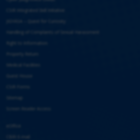
CSIR Integrated Skill Initiative
JIGYASA – Quest for Curiosity
Handling of Complaints of Sexual Harassment
Right to Information
Property Return
Medical Facilities
Guest House
CSIR Forms
Sitemap
Screen Reader Access
eOffice
CBRI E-mail