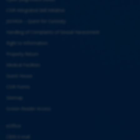
CSIR Integrated Skill Initiative
JIGYASA – Quest for Curiosity
Handling of Complaints of Sexual Harassment
Right to Information
Property Return
Medical Facilities
Guest House
CSIR Forms
Sitemap
Screen Reader Access
eOffice
CBRI E-mail