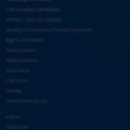
CSIR Integrated Skill Initiative
JIGYASA – Quest for Curiosity
Handling of Complaints of Sexual Harassment
Right to Information
Property Return
Medical Facilities
Guest House
CSIR Forms
Sitemap
Screen Reader Access
eOffice
CBRI E-mail