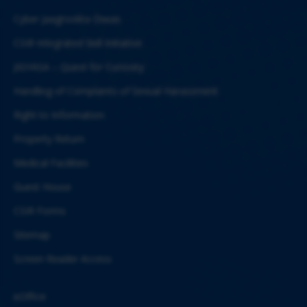
Cyber Jaagrookta Diwas
CSIR Integrated Skill Initiative
JIGYASA – Quest for Curiosity
Handling of Complaints of Sexual Harassment
Right to Information
Property Return
Medical Facilities
Guest House
CSIR Forms
Sitemap
Screen Reader Access
eOffice