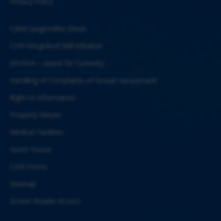
Privacy Policy
Cyber Jaagrookta Diwas
CSIR Integrated Skill Initiative
JIGYASA – Quest for Curiosity
Handling of Complaints of Sexual Harassment
Right to Information
Property Return
Medical Facilities
Guest House
CSIR Forms
Sitemap
Screen Reader Access