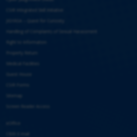
CSIR Integrated Skill Initiative
JIGYASA – Quest for Curiosity
Handling of Complaints of Sexual Harassment
Right to Information
Property Return
Medical Facilities
Guest House
CSIR Forms
Sitemap
Screen Reader Access
eOffice
CBRI E-mail