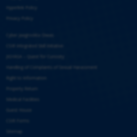
Hyperlink Policy
Privacy Policy
Cyber Jaagrookta Diwas
CSIR Integrated Skill Initiative
JIGYASA – Quest for Curiosity
Handling of Complaints of Sexual Harassment
Right to Information
Property Return
Medical Facilities
Guest House
CSIR Forms
Sitemap